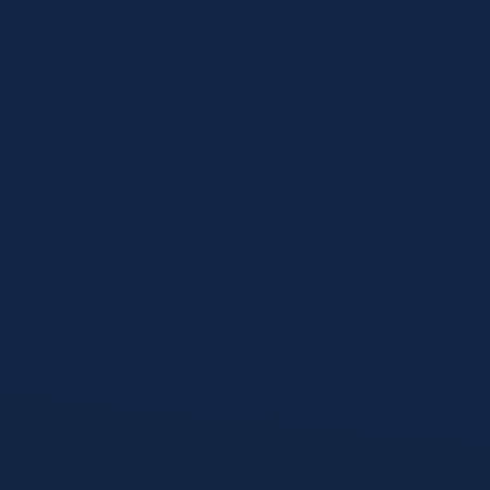
您始终保持应用为最新版本。
V 3.1.2
2024年10月
V 3.1.2
2024年10月
2026世界杯专属预热版发布
新增：美加墨世界杯专属赛区板块，提前锁定外围赛
与正赛赔率。
新增：赛事直播流协议升级，支持高清低延迟视频
源。
优化：重构了底层的推送服务，红黄牌与进球通知延
迟降低至0.5秒内。
优化：完善了部分安卓14机型的兼容性问题。
V 3.0.5
2024年08月
V 3.0.5
2024年08月