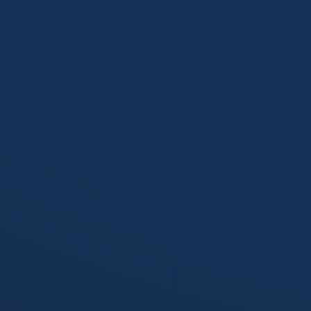
获取 Android 版本
官方 APK 下载
最新版本: V 3.1.2
大小: 45.8 MB
无毒免杀认证