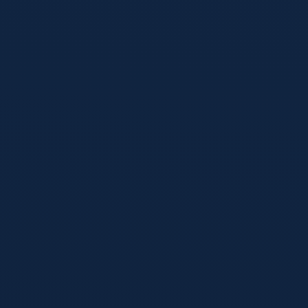
iOS 立即下载
Android 立即下载
* 建议在 Wi-Fi 环境下进行下载。安装过程中如遇任何提示，
请参考上方官方安装指引。