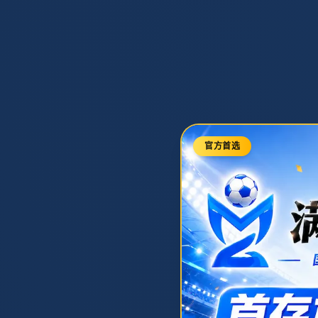
首页
App下载
新讯
关于我们
帮助中心
立即开户
获取App