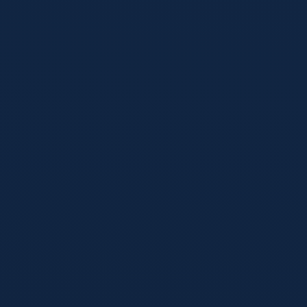
为什么在苹果 App Store 搜不到你们的 App？
由于苹果公司对博彩类应用在不同国家/地区的上架政策极其
严格，为了确保中国大陆及部分亚洲地区用户能够顺畅使用，
我们采用了企业级开发者签名的方式提供下载。这是一种官方
认可的分发机制，功能与商店版完全一致，且更新更加及时。
请放心按照本页的教程安装信任描述文件。
安卓手机提示“存在恶意风险”或“被拦截”怎么办？
安装 App 后，我的账户数据和网页端互通吗？
App 需要经常手动更新吗？
遇到其他安装问题？请随时联系我们的
7x24小时在线客服
获
取人工技术支持。
别让卡顿错失绝杀时刻
立即装备您的世界杯专属利器
全球百万球迷的共同选择。更稳定的网络连接，更快速的盘口
响应，更安全的资金保障。现在下载，开启您的赢家之路。