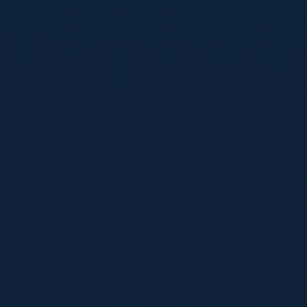
充值提现指南
新手开户教程
安全与合规
合作伙伴
tiyuxiazai.com
zh-hthdownload.com
leihuoesp.com
zh-
dyuzhuce.com
k-liveofficial.com
© 2026 北京2026世界杯科技有限公司 (京ICP备20261226号-1).
保留所有权利。
Weibo
Douyin
Zhihu