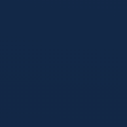
MD5 校验与安全承诺
为防止安装包在传输过程中被恶意篡改，我们提供官方MD5
校验码。本平台郑重承诺：官方客户端绝不包含任何恶意代
码，不收集非必要的设备隐私，全面保障您的信息与资金安
全。
版本更新日志
我们不断迭代优化，只为提供最卓越的移动端博彩体验。建议