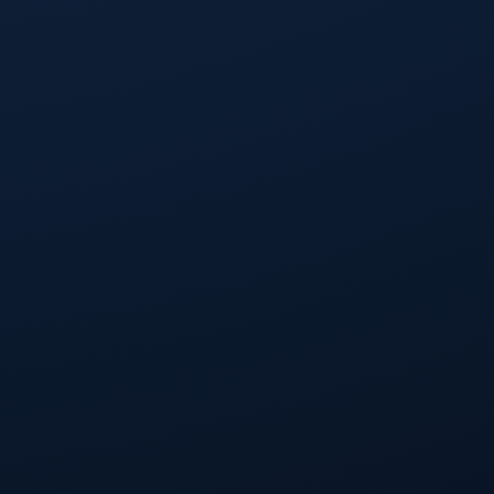
深度盘口分析与金融级安全保障。告别延迟与繁琐，随时随地，将