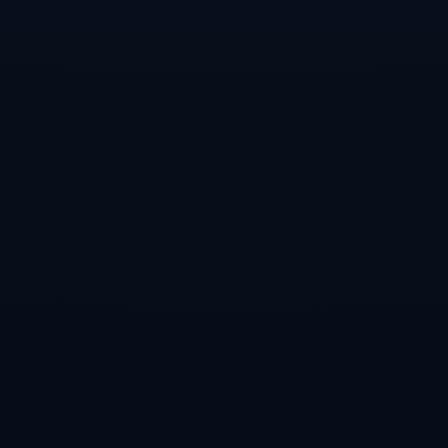
时监测异常行为，坚决维护公平、公正、透明的数字环境。我们