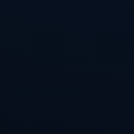
金融级资产与隐私防护
安全是数字平台的生命线。我们部署了国际领先的端到端加密协
流转都清晰可查、安全无忧，让您专注赛事本身。
原生级双端流畅体验
无论是iOS还是Android用户，均可获得经过深度优化的
人体工学，单手即可轻松完成所有核心操作。
全天候专家级客户支持
建立7x24小时全天候响应机制，提供多语种、多渠道的在线
第一时间获得专业、高效且有温度的解决方案。