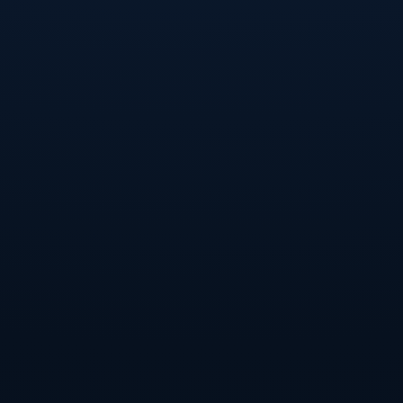
程。面对海量赛事信息，2026世界杯依托强大的底层技术架构
、伤停补时及核心盘口数据的毫秒级刷新。在瞬息万变的赛场上
胆、半全场及各类球员专属特殊选项。结合历史交锋大数据与实