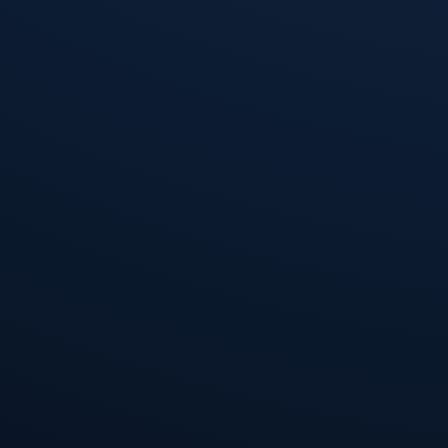
官方移动端应用现已发布
掌控美加墨赛场先机
您的专属2026世界杯数字平台
专为全球华人体育爱好者倾力打造。2026世界杯官方APP
全球顶尖体育盛宴的每一次心跳握于掌中。
立即获取官方APP
了解新手指南
官方正版授权