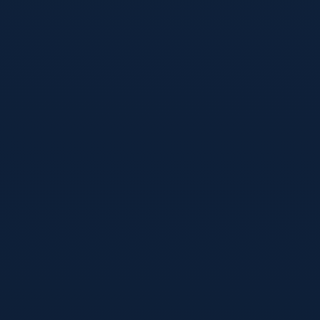
新手指南
2026-06-13
理性博彩：如何在2026世界杯期间做好资
金管理与心理防线