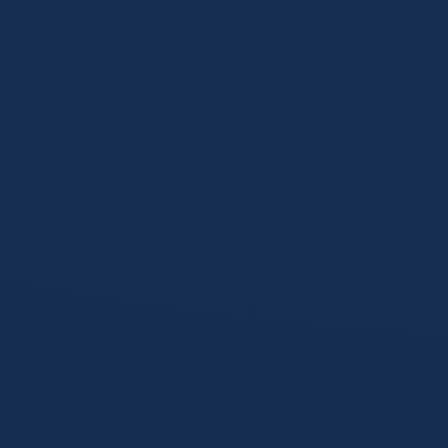
体育
2026-04-15