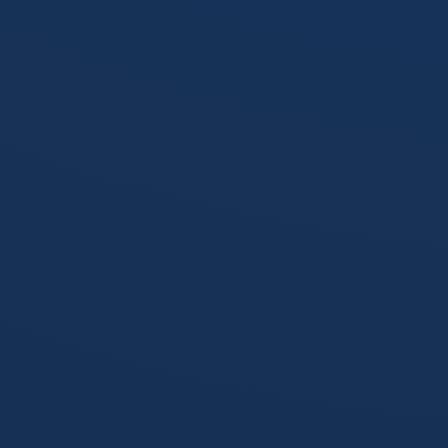
2026世界杯专家预测中国时间：夺冠热
门、黑马与“北京时间观赛时间轴”一文看
懂
把全球主流分析师与数据模型的判断，翻译成你真正用得上的
信息：谁最可能夺冠、谁会爆冷、进球会怎么走，以及从小组
赛到决赛的中国时间观赛时间轴与作息建议。
阅读详情