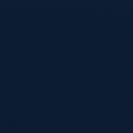
体育
2026-05-16