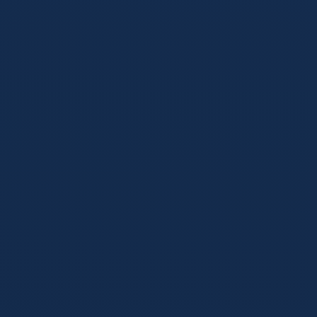
2026-05-20
2026世界杯开幕时间美加墨积分排名全攻
略：赛程、分组、同分判定一次看懂
2026世界杯首度由美国、加拿大和墨西哥联合承办，开幕时
间、赛程节奏与小组积分规则都值得提前掌握。本文把观赛时
间、排名判定和热门强队看点整理成一份便于收藏的实用手
册。
阅读详情