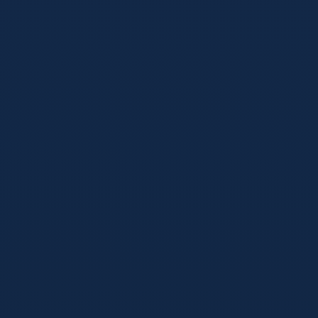
赛事
2026-04-10
2026世界杯按球队购票怎么选？用“球队
选择+行程规划”问答框架，选到最适合
你追随的那一队
你搜“2026世界杯 按球队购票”，真正想要的不是一张票，而
是一条不后悔的追随路线。用这套问答式决策框架，把兴趣、
预算、请假天数和城市偏好一步步变成可执行的购票组合与避
坑清单。
阅读详情