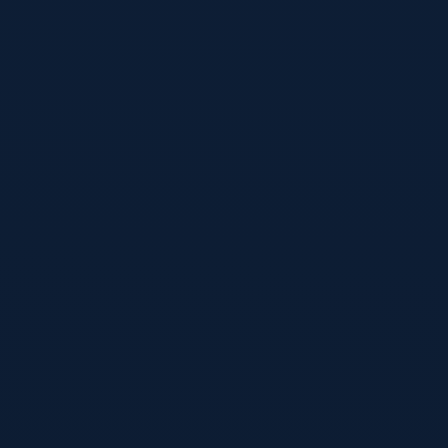
市、球场、对阵与座位怎么选才最值
墨西哥作为2026世界杯的重要承办地，门票怎么搭配城市、球
场和小组赛场次，直接决定你的观赛体验。本文从赛程时间轴
到看台视角，帮你把预算花在最值得的位置上。
阅读详情