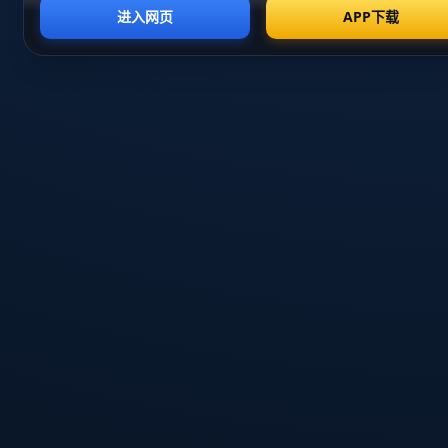
快速导航
首页
App下载
新讯
关于我们
帮助中心
客户支持
常见问题
充值提现指南
新手开户教程
安全与合规
合作伙伴
tiyuxiazai.com
zh-hthdownload.com
leihuoesp.com
zh-
dyuzhuce.com
k-liveofficial.com
© 2026 北京2026世界杯科技有限公司 (京ICP备20261226号-1).
保留所有权利。