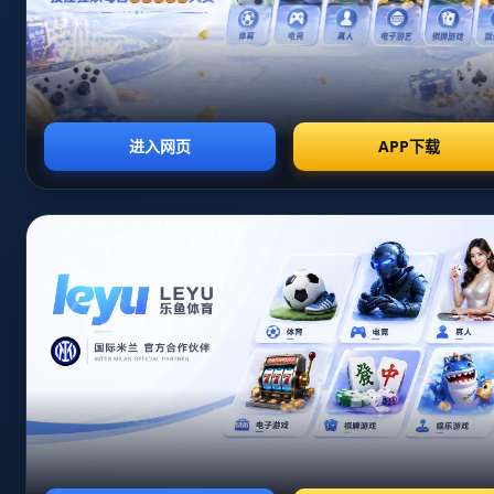
面向中文用户的2026世界杯手机投注平台，提供官方App下
载、实时赔率与盘口动态内容，致力于打造安全合规与稳定的
移动端体验。
📍
北京市朝阳区建国路89号华贸中心A座12层1201室
✉️
support@cn-wc26app.com